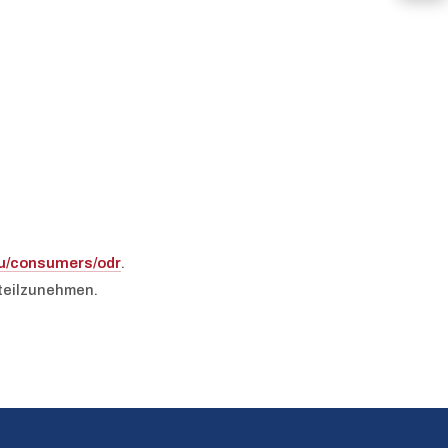
eu/consumers/odr
.
 teilzunehmen.