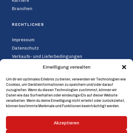
Karriere
Branchen
RECHTLICHES
Impressum
Datenschutz
Verkaufs- und Lieferbedingungen
Einkaufsbedingungen
Einwilligung verwalten
Um dir ein optimales Erlebnis zu bieten, verwenden wir Technologien wie
KONTAKT
Cookies, um Geräteinformationen zu speichern und/oder darauf
zuzugreifen. Wenn du diesen Technologien zustimmst, können wir
Daten wie das Surfverhalten oder eindeutige IDs auf dieser Website
Kontaktformular
verarbeiten. Wenn du deine Einwilligung nicht erteilst oder zurückziehst,
0421 45815-0
können bestimmte Merkmale und Funktionen beeinträchtigt werden.
info@nord-sued-holz.de
Akzeptieren